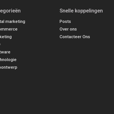
egorieën
Snelle koppelingen
tal marketing
Posts
ommerce
Over ons
keting
Contacteer Ons
O
tware
hnologie
ontwerp