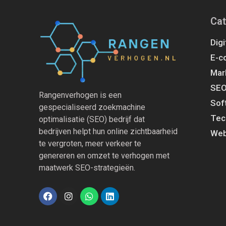
Cat
Digi
E-c
Mar
SE
Rangenverhogen is een
Sof
gespecialiseerd zoekmachine
Tec
optimalisatie (SEO) bedrijf dat
bedrijven helpt hun online zichtbaarheid
Web
te vergroten, meer verkeer te
genereren en omzet te verhogen met
maatwerk SEO-strategieën.