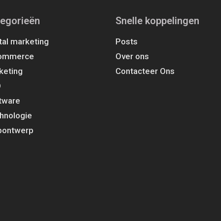
egorieën
Snelle koppelingen
tal marketing
Posts
ommerce
Over ons
keting
Contacteer Ons
O
tware
hnologie
ontwerp