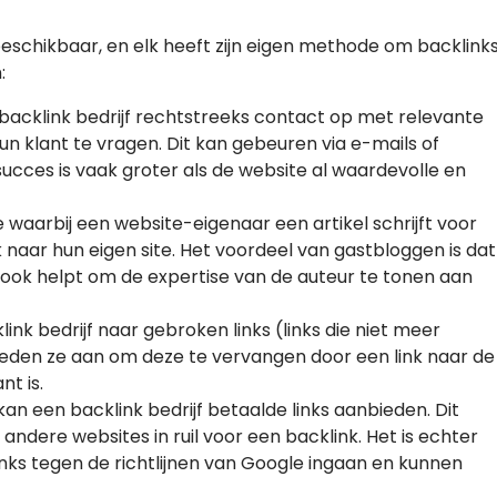
 beschikbaar, en elk heeft zijn eigen methode om backlink
:
t backlink bedrijf rechtstreeks contact op met relevante
n klant te vragen. Dit kan gebeuren via e-mails of
cces is vaak groter als de website al waardevolle en
ie waarbij een website-eigenaar een artikel schrijft voor
k naar hun eigen site. Het voordeel van gastbloggen is dat
r ook helpt om de expertise van de auteur te tonen aan
klink bedrijf naar gebroken links (links die niet meer
eden ze aan om deze te vervangen door een link naar de
nt is.
kan een backlink bedrijf betaalde links aanbieden. Dit
andere websites in ruil voor een backlink. Het is echter
nks tegen de richtlijnen van Google ingaan en kunnen