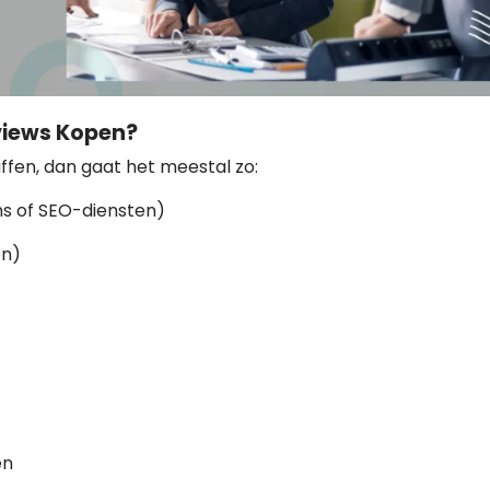
views Kopen?
ffen, dan gaat het meestal zo:
ms of SEO-diensten)
en)
en