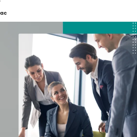
p
bac