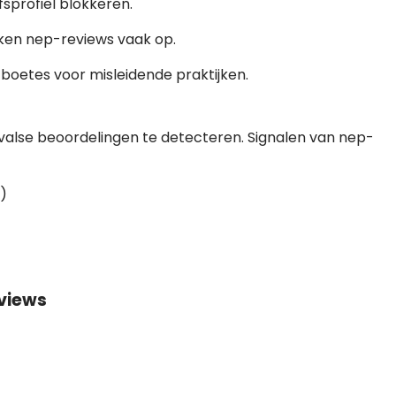
jfsprofiel blokkeren.
ken nep-reviews vaak op.
r boetes voor misleidende praktijken.
alse beoordelingen te detecteren. Signalen van nep-
”)
views