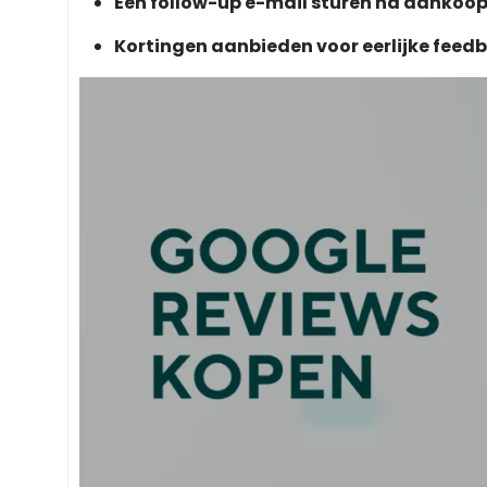
Een follow-up e-mail sturen na aankoo
Kortingen aanbieden voor eerlijke feed